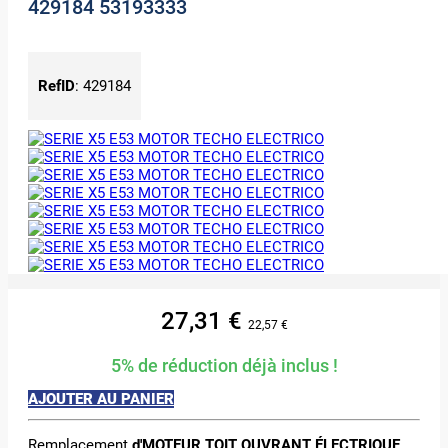
429184 53193333
RefID
:
429184
27,31
€
22,57
€
5% de réduction déjà inclus !
AJOUTER AU PANIER
Remplacement
d'MOTEUR TOIT OUVRANT ÉLECTRIQUE