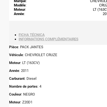
Marque
:
CHEVROL
Modêle
:
CRU
Moteur
:
LT (163C
Année
:
20
FICHA TÉCNICA
INFORMATIONS COMPLÉMENTAIRES
Pièce
: PACK JANTES
Véhicule
: CHEVROLET CRUZE
Moteur
: LT (163CV)
Année
: 2011
Carburant
: Diesel
Nombre de portes
: 4
Couleur
: NEGRO
Moteur
: Z20D1