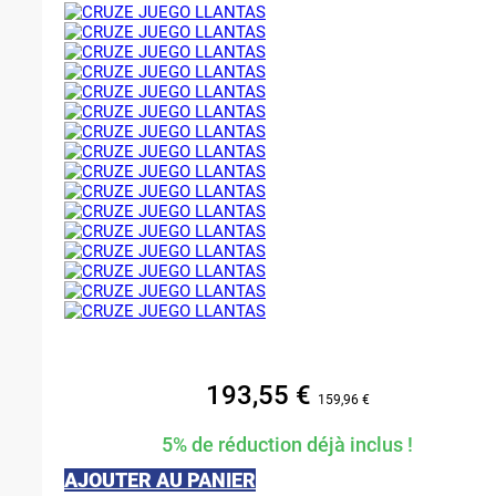
193,55
€
159,96
€
5% de réduction déjà inclus !
AJOUTER AU PANIER